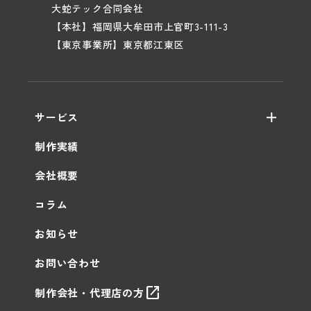
大蛇テック合同会社
【本社】福岡県大牟田市上官町3-111-3
【東京事業所】東京都江東区
サービス
WEB制作
制作実績
保守・運用
会社概要
AI活用支援
コラム
お知らせ
お問い合わせ
open_in_new
制作会社・代理店の方