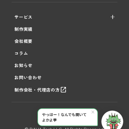
サービス
WEB制作
制作実績
保守・運用
会社概要
AI活用支援
コラム
お知らせ
お問い合わせ
open_in_new
制作会社・代理店の方
×
プライバシーポリシー
やっほー！なんでも聞いて
よかよ💬
© DAIJA Tech LLC. All Rights Reserved.